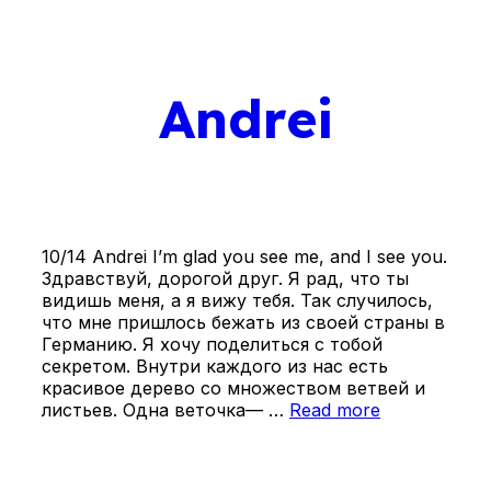
Andrei
10/14 Andrei I’m glad you see me, and I see you.
Здравствуй, дорогой друг. Я рад, что ты
видишь меня, а я вижу тебя. Так случилось,
что мне пришлось бежать из своей страны в
Германию. Я хочу поделиться с тобой
секретом. Внутри каждого из нас есть
красивое дерево со множеством ветвей и
листьев. Одна веточка— …
Read more