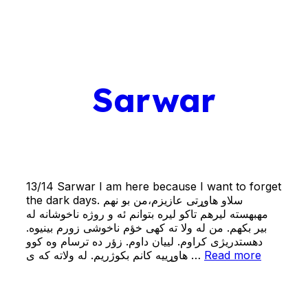
Sarwar
13/14 Sarwar I am here because I want to forget
the dark days. سلاو هاوړتی عازیزم،من بو نهم
مهبهسته ليرهم تاكو ليره بتوانم ئه و روژه ناخوشانه له
بیر بکهم. من له ولا ته کهی خؤم ناخوشی زورم بینیوه.
دهستدریژی کراوم. لییان داوم. زؤر ده ترسام وه کوو
هاوړییه کانم بکوژریم. له ولاته که ی …
Read more