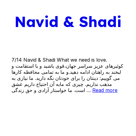
Navid & Shadi
7/14 Navid & Shadi What we need is love.
کوئیرهای عزیز سراسر جهان،قوی باشید و با استقامت و
لبخند به راهتان ادامه دهید.و ما به تمامی محافظه کارها
می گوییم: دینتان را برای خودتان نگه دارید. ما نیازی به
مذهب نداریم. چیزی که مابه آن احتیاج داریم عشق
است. ما خواستار آزادی و حق زندگی …
Read more