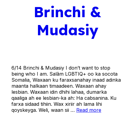
Brinchi &
Mudasiy
6/14 Brinchi & Mudasiy I don’t want to stop
being who I am. Salām LGBTIQ+ oo ka socota
Somalia, Waxaan ku faraxsanahay inaad adinka
maanta halkaan timaadeen. Waxaan ahay
lesbian. Waxaan idin dhihi lahaa, dumarka
qaaliga ah ee lesbian-ka ah: Ha cabsanina. Ku
farxa sidaad tihiin. Wax xiriir ah lama lihi
qoyskeyga. Weli, waan sii …
Read more