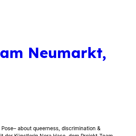
 am Neumarkt,
e Pose– about queerness, discrimination &
t der Künstlerin Nora Hase, dem Projekt-Team